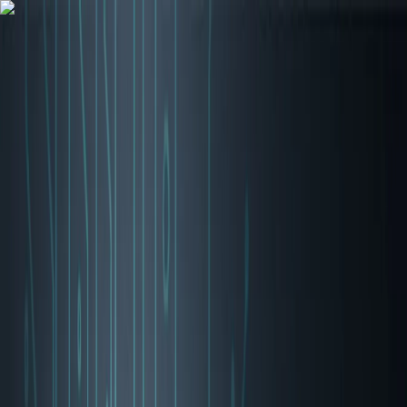
Guía de Juegos Provably Fair