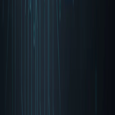
5 de agosto de 2026