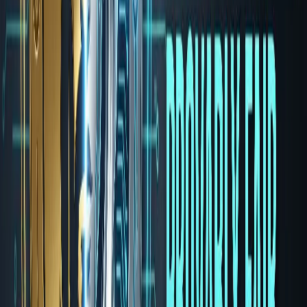
la industria. Si estás interesado en aprender más sobre los juegos
Provably Fair y cómo pueden beneficiar tu experiencia de juego, te
invitamos a explorar más a fondo este fascinante mundo.
🎮
¡Juega ahora en Cara o Sello!
Prueba tu suerte con nuestro sistema Provably Fair
Ir ahora →