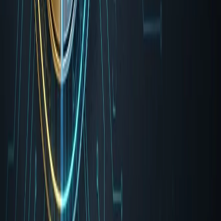
6 de agosto de 2026