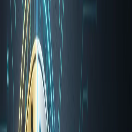
24 de diciembre de 2025