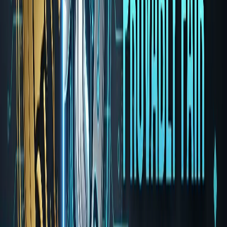
Tags
#
gaming blockchain
#
criptomonedas
#
juegos provably fair
#
seguridad
en línea
#
transparencia en juegos
Artículos Relacionados
CSE en Arbitrum sube 80%: Un análisis del
mercado