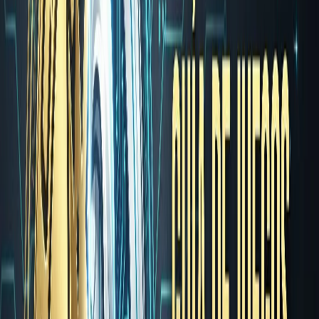
Introducción a los Juegos Provably Fair
En el mundo del gaming blockchain, la seguridad y la transparencia
son fundamentales. Los juegos Provably Fair ofrecen una solución
innovadora para garantizar la integridad de los juegos de azar en
línea. En este artículo, exploraremos cómo funcionan estos juegos y
su impacto en la industria.
¿Qué son los Juegos Provably Fair?
Los juegos Provably Fair son aquellos que utilizan tecnologías de
blockchain y criptografía para garantizar la justicia y la transparencia
de los resultados. Esto significa que los jugadores pueden verificar la
autenticidad de los resultados, lo que aumenta la confianza en el
juego.
Funcionamiento de los Juegos Provably
Fair
Los juegos Provably Fair utilizan un algoritmo que combina la
tecnología de blockchain con la criptografía para generar resultados