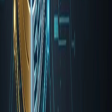
Impacto en el Mercado